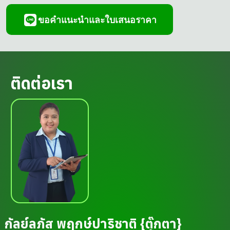
ขอคำแนะนำและใบเสนอราคา
ติดต่อเรา
กัลย์ลภัส พฤกษ์ปาริชาติ {ตุ๊กตา}