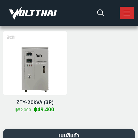
ZTY-20kVA (3P)
Original
Current
฿
49,400
฿
52,000
price
price
was:
is:
฿52,000.
฿49,400.
เมนูสินค้า