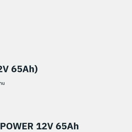
12V 65Ah)
นาน
BAL POWER 12V 65Ah