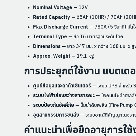
Nominal Voltage —
12V
Rated Capacity —
65Ah (10HR) / 70Ah (20H
Max Discharge Current —
780A (5 วินาที) มั่น
Terminal Type —
ขั้ว T6 มาตรฐานระดับโลก
Dimensions —
ยาว 347 มม. x กว้าง 168 มม. x สูง
Approx. Weight —
19.1 kg
การประยุกต์ใช้งาน แบตเต
ศูนย์ข้อมูลและดาต้าเซ็นเตอร์ —
ระบบ UPS สำหรับ 
ระบบไฟฟ้าส่องสว่างสาธารณะ —
ไฟถนนโซล่าเซลล์
ระบบป้องกันอัคคีภัย —
ปั๊มน้ำดับเพลิง (Fire Pump 
อุตสาหกรรมการขนส่ง —
ระบบอาณัติสัญญาณจราจร
คำแนะนำเพื่อยืดอายุการใ