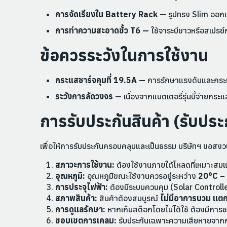
การจัดเรียงใน Battery Rack —
รูปทรง Slim ออกแบ
การทำความสะอาดขั้ว T6 —
ใช้จาระบีขาวหรือสเปรย์ก
ข้อควรระวังในการใช้งาน
กระแสชาร์จคุมที่ 19.5A —
การรักษาแรงดันและกระแส
ระวังการลัดวงจร —
เนื่องจากแบตเตอรี่รุ่นนี้จ่ายก
การรับประกันสินค้า (รับประก
เพื่อให้การรับประกันครอบคลุมและเป็นธรรม บริษัทฯ ขอสงวนสิ
สภาวะการใช้งาน:
ต้องใช้งานภายใต้โหลดที่เหมาะสม
อุณหภูมิ:
อุณหภูมิขณะใช้งานควรอยู่ระหว่าง
20°C –
การประจุไฟฟ้า:
ต้องมีระบบควบคุม (Solar Controller
สภาพสินค้า:
สินค้าต้องสมบูรณ์
ไม่มีอาการบวม แตก
การดูแลรักษา:
หากเก็บสต็อกโดยไม่ได้ใช้ ต้องมีการช
ขอบเขตการเคลม:
รับประกันเฉพาะความเสียหายจากกา