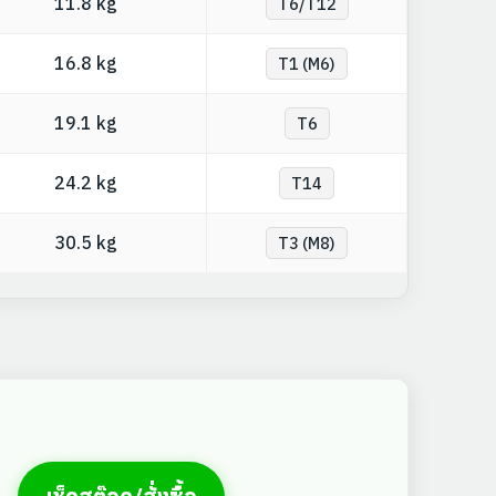
11.8 kg
T6/T12
16.8 kg
T1 (M6)
19.1 kg
T6
24.2 kg
T14
30.5 kg
T3 (M8)