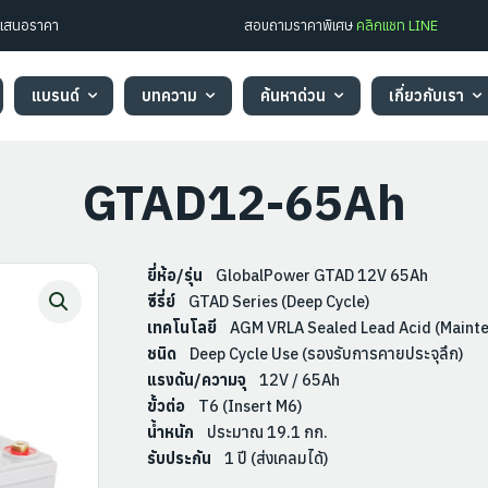
ใบเสนอราคา
สอบถามราคาพิเศษ
คลิกแชท LINE
แบรนด์
บทความ
ค้นหาด่วน
เกี่ยวกับเรา
GTAD12-65Ah
ยี่ห้อ/รุ่น
GlobalPower GTAD 12V 65Ah
ซีรี่ย์
GTAD Series (Deep Cycle)
เทคโนโลยี
AGM VRLA Sealed Lead Acid (Mainte
ชนิด
Deep Cycle Use (รองรับการคายประจุลึก)
แรงดัน/ความจุ
12V / 65Ah
ขั้วต่อ
T6 (Insert M6)
น้ำหนัก
ประมาณ 19.1 กก.
รับประกัน
1 ปี (ส่งเคลมได้)