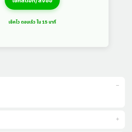
เช็คสต๊อก/สั่งซื้อ
เช็คไว ตอบเร็ว ใน 15 นาที