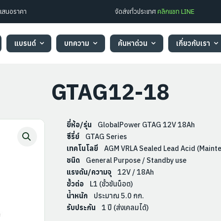
ใบเสนอราคา
จัดส่งทั่วประเทศ
คลิกแชท LINE
แบรนด์
บทความ
ค้นหาด่วน
เกี่ยวกับเรา
GTAG12-18
ยี่ห้อ/รุ่น
GlobalPower GTAG 12V 18Ah
ซีรี่ย์
GTAG Series
เทคโนโลยี
AGM VRLA Sealed Lead Acid (Mainte
ชนิด
General Purpose / Standby use
แรงดัน/ความจุ
12V / 18Ah
ขั้วต่อ
L1 (ขั้วขันน็อต)
น้ำหนัก
ประมาณ 5.0 กก.
รับประกัน
1 ปี (ส่งเคลมได้)