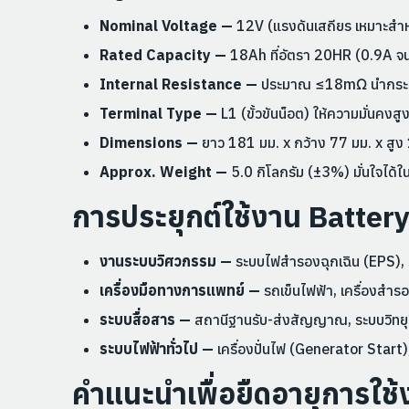
Nominal Voltage —
12V (แรงดันเสถียร เหมาะสำ
Rated Capacity —
18Ah ที่อัตรา 20HR (0.9A จน
Internal Resistance —
ประมาณ ≤18mΩ นำกระแสได
Terminal Type —
L1 (ขั้วขันน็อต) ให้ความมั่นคงส
Dimensions —
ยาว 181 มม. x กว้าง 77 มม. x สูง
Approx. Weight —
5.0 กิโลกรัม (±3%) มั่นใจได้ใ
การประยุกต์ใช้งาน Batte
งานระบบวิศวกรรม —
ระบบไฟสำรองฉุกเฉิน (EPS),
เครื่องมือทางการแพทย์ —
รถเข็นไฟฟ้า, เครื่องสำ
ระบบสื่อสาร —
สถานีฐานรับ-ส่งสัญญาณ, ระบบวิทยุ
ระบบไฟฟ้าทั่วไป —
เครื่องปั่นไฟ (Generator Start
คำแนะนำเพื่อยืดอายุการใช้