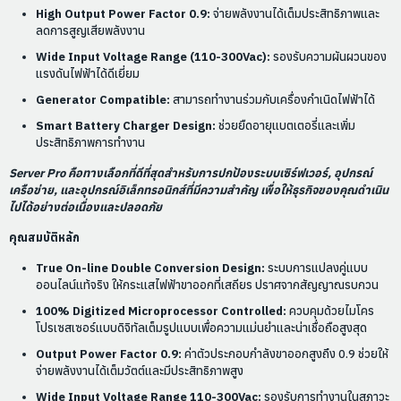
High Output Power Factor 0.9:
จ่ายพลังงานได้เต็มประสิทธิภาพและ
ลดการสูญเสียพลังงาน
Wide Input Voltage Range (110-300Vac):
รองรับความผันผวนของ
แรงดันไฟฟ้าได้ดีเยี่ยม
Generator Compatible:
สามารถทำงานร่วมกับเครื่องกำเนิดไฟฟ้าได้
Smart Battery Charger Design:
ช่วยยืดอายุแบตเตอรี่และเพิ่ม
ประสิทธิภาพการทำงาน
Server Pro คือทางเลือกที่ดีที่สุดสำหรับการปกป้องระบบเซิร์ฟเวอร์, อุปกรณ์
เครือข่าย, และอุปกรณ์อิเล็กทรอนิกส์ที่มีความสำคัญ เพื่อให้ธุรกิจของคุณดำเนิน
ไปได้อย่างต่อเนื่องและปลอดภัย
คุณสมบัติหลัก
True On-line Double Conversion Design:
ระบบการแปลงคู่แบบ
ออนไลน์แท้จริง ให้กระแสไฟฟ้าขาออกที่เสถียร ปราศจากสัญญาณรบกวน
100% Digitized Microprocessor Controlled:
ควบคุมด้วยไมโคร
โปรเซสเซอร์แบบดิจิทัลเต็มรูปแบบเพื่อความแม่นยำและน่าเชื่อถือสูงสุด
Output Power Factor 0.9:
ค่าตัวประกอบกำลังขาออกสูงถึง 0.9 ช่วยให้
จ่ายพลังงานได้เต็มวัตต์และมีประสิทธิภาพสูง
Wide Input Voltage Range 110-300Vac:
รองรับการทำงานในสภาวะ