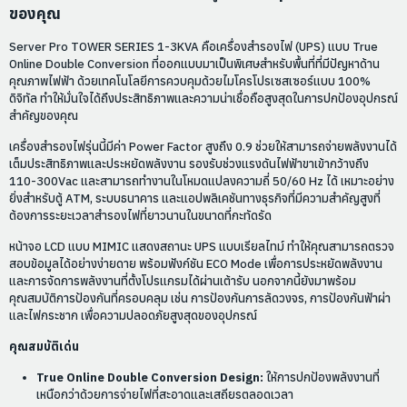
ของคุณ
Server Pro TOWER SERIES 1-3KVA คือเครื่องสำรองไฟ (UPS) แบบ True
Online Double Conversion ที่ออกแบบมาเป็นพิเศษสำหรับพื้นที่ที่มีปัญหาด้าน
คุณภาพไฟฟ้า
ด้วยเทคโนโลยีการควบคุมด้วยไมโครโปรเซสเซอร์แบบ 100%
ดิจิทัล ทำให้มั่นใจได้ถึงประสิทธิภาพและความน่าเชื่อถือสูงสุดในการปกป้องอุปกรณ์
สำคัญของคุณ
เครื่องสำรองไฟรุ่นนี้มีค่า Power Factor สูงถึง 0.9 ช่วยให้สามารถจ่ายพลังงานได้
เต็มประสิทธิภาพและประหยัดพลังงาน
รองรับช่วงแรงดันไฟฟ้าขาเข้ากว้างถึง
110-300Vac และสามารถทำงานในโหมดแปลงความถี่ 50/60 Hz ได้
เหมาะอย่าง
ยิ่งสำหรับตู้ ATM, ระบบธนาคาร และแอปพลิเคชันทางธุรกิจที่มีความสำคัญสูงที่
ต้องการระยะเวลาสำรองไฟที่ยาวนานในขนาดที่กะทัดรัด
หน้าจอ LCD แบบ MIMIC แสดงสถานะ UPS แบบเรียลไทม์ ทำให้คุณสามารถตรวจ
สอบข้อมูลได้อย่างง่ายดาย
พร้อมฟังก์ชัน ECO Mode เพื่อการประหยัดพลังงาน
และการจัดการพลังงานที่ตั้งโปรแกรมได้ผ่านเต้ารับ
นอกจากนี้ยังมาพร้อม
คุณสมบัติการป้องกันที่ครอบคลุม เช่น การป้องกันการลัดวงจร, การป้องกันฟ้าผ่า
และไฟกระชาก เพื่อความปลอดภัยสูงสุดของอุปกรณ์
คุณสมบัติเด่น
True Online Double Conversion Design:
ให้การปกป้องพลังงานที่
เหนือกว่าด้วยการจ่ายไฟที่สะอาดและเสถียรตลอดเวลา