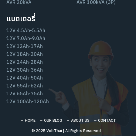
AVR 20kVA
AVR 100kVA (3P)
แบตเตอรี่
12V 4.5Ah-5.5Ah
12V 7.0Ah-9.0Ah
12V 12Ah-17Ah
12V 18Ah-20Ah
12V 24Ah-28Ah
12V 30Ah-36Ah
12V 40Ah-50Ah
12V 55Ah-62Ah
12V 65Ah-75Ah
12V 100Ah-120Ah
HOME
OUR BLOG
ABOUT US
CONTACT
© 2025 VoltThai | All Rights Reserved