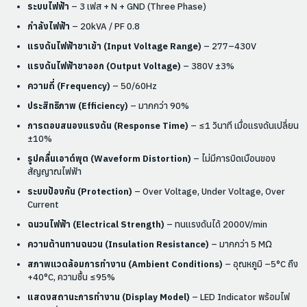
ระบบไฟฟ้า
– 3 เฟส + N + GND (Three Phase)
กำลังไฟฟ้า
– 20kVA / PF 0.8
แรงดันไฟฟ้าขาเข้า (Input Voltage Range)
– 277–430V
แรงดันไฟฟ้าขาออก (Output Voltage)
– 380V ±3%
ความถี่ (Frequency)
– 50/60Hz
ประสิทธิภาพ (Efficiency)
– มากกว่า 90%
การตอบสนองแรงดัน (Response Time)
– ≤1 วินาที เมื่อแรงดันเปลี่ยน
±10%
รูปคลื่นเอาต์พุต (Waveform Distortion)
– ไม่มีการบิดเบือนของ
สัญญาณไฟฟ้า
ระบบป้องกัน (Protection)
– Over Voltage, Under Voltage, Over
Current
ฉนวนไฟฟ้า (Electrical Strength)
– ทนแรงดันได้ 2000V/min
ความต้านทานฉนวน (Insulation Resistance)
– มากกว่า 5 MΩ
สภาพแวดล้อมการทำงาน (Ambient Conditions)
– อุณหภูมิ –5°C ถึง
+40°C, ความชื้น ≤95%
แสดงสถานะการทำงาน (Display Model)
– LED Indicator พร้อมไฟ