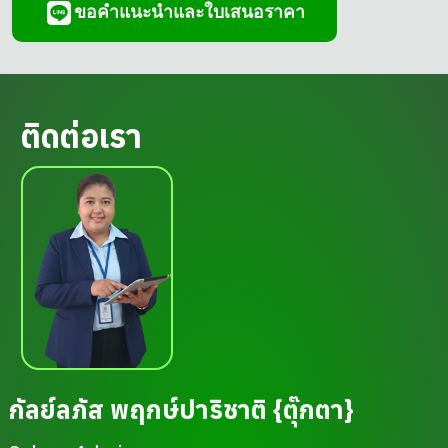
ขอคำแนะนำและใบเสนอราคา
ติดต่อเรา
กัลย์ลภัส พฤกษ์ปาริชาติ {ตุ๊กตา}