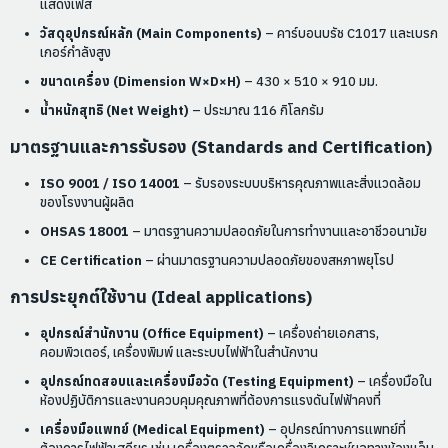
แสดงเฟส
วัสดุอุปกรณ์หลัก (Main Components)
– คาร์บอนบรัช C1017 และเบรก
เกอร์กำลังสูง
ขนาดเครื่อง (Dimension W×D×H)
– 430 × 510 × 910 มม.
น้ำหนักสุทธิ (Net Weight)
– ประมาณ 116 กิโลกรัม
มาตรฐานและการรับรอง (Standards and Certification)
ISO 9001 / ISO 14001
– รับรองระบบบริหารคุณภาพและสิ่งแวดล้อม
ของโรงงานผู้ผลิต
OHSAS 18001
– มาตรฐานความปลอดภัยในการทำงานและอาชีวอนามัย
CE Certification
– ผ่านมาตรฐานความปลอดภัยของสหภาพยุโรป
การประยุกต์ใช้งาน (Ideal applications)
อุปกรณ์สำนักงาน (Office Equipment)
– เครื่องถ่ายเอกสาร,
คอมพิวเตอร์, เครื่องพิมพ์ และระบบไฟฟ้าในสำนักงาน
อุปกรณ์ทดสอบและเครื่องมือวัด (Testing Equipment)
– เครื่องมือใน
ห้องปฏิบัติการและงานควบคุมคุณภาพที่ต้องการแรงดันไฟฟ้าคงที่
เครื่องมือแพทย์ (Medical Equipment)
– อุปกรณ์ทางการแพทย์ที่