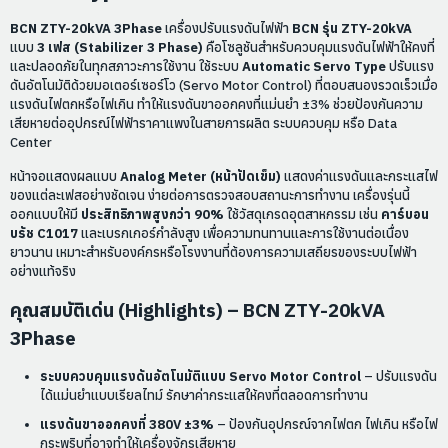
BCN ZTY-20kVA 3Phase
เครื่องปรับแรงดันไฟฟ้า
BCN รุ่น ZTY-20kVA
แบบ
3 เฟส (Stabilizer 3 Phase)
คือโซลูชันสำหรับควบคุมแรงดันไฟฟ้าให้คงที่
และปลอดภัยในทุกสภาวะการใช้งาน ใช้ระบบ
Automatic Servo Type
ปรับแรง
ดันอัตโนมัติด้วยมอเตอร์เซอร์โว (Servo Motor Control) ที่ตอบสนองรวดเร็วเมื่อ
แรงดันไฟตกหรือไฟเกิน ทำให้แรงดันขาออกคงที่แม่นยำ ±3% ช่วยป้องกันความ
เสียหายต่ออุปกรณ์ไฟฟ้าราคาแพงในสายการผลิต ระบบควบคุม หรือ Data
Center
หน้าจอแสดงผลแบบ
Analog Meter (หน้าปัดเข็ม)
แสดงค่าแรงดันและกระแสไฟ
ของแต่ละเฟสอย่างชัดเจน ง่ายต่อการตรวจสอบสถานะการทำงาน เครื่องรุ่นนี้
ออกแบบให้มี
ประสิทธิภาพสูงกว่า 90%
ใช้วัสดุเกรดอุตสาหกรรม เช่น
คาร์บอน
บรัช C1017
และเบรกเกอร์กำลังสูง เพื่อความทนทานและการใช้งานต่อเนื่อง
ยาวนาน เหมาะสำหรับองค์กรหรือโรงงานที่ต้องการความเสถียรของระบบไฟฟ้า
อย่างแท้จริง
คุณสมบัติเด่น (Highlights) –
BCN ZTY-20kVA
3Phase
ระบบควบคุมแรงดันอัตโนมัติแบบ Servo Motor Control
– ปรับแรงดัน
ได้แม่นยำแบบเรียลไทม์ รักษาค่ากระแสให้คงที่ตลอดการทำงาน
แรงดันขาออกคงที่ 380V ±3%
– ป้องกันอุปกรณ์จากไฟตก ไฟเกิน หรือไฟ
กระพริบที่อาจทำให้เครื่องจักรเสียหาย