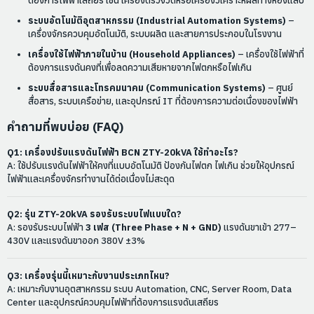
ต้องการไฟฟ้าเสถียร เช่น เครื่องตรวจวัดหรือเครื่องวิเคราะห์ผลทางห้องแล็บ
ระบบอัตโนมัติอุตสาหกรรม (Industrial Automation Systems)
–
เครื่องจักรควบคุมอัตโนมัติ, ระบบผลิต และสายการประกอบในโรงงาน
เครื่องใช้ไฟฟ้าภายในบ้าน (Household Appliances)
– เครื่องใช้ไฟฟ้าที่
ต้องการแรงดันคงที่เพื่อลดความเสียหายจากไฟตกหรือไฟเกิน
ระบบสื่อสารและโทรคมนาคม (Communication Systems)
– ศูนย์
สื่อสาร, ระบบเครือข่าย, และอุปกรณ์ IT ที่ต้องการความต่อเนื่องของไฟฟ้า
คำถามที่พบบ่อย (FAQ)
Q1: เครื่องปรับแรงดันไฟฟ้า BCN ZTY-20kVA ใช้ทำอะไร?
A: ใช้ปรับแรงดันไฟฟ้าให้คงที่แบบอัตโนมัติ ป้องกันไฟตก ไฟเกิน ช่วยให้อุปกรณ์
ไฟฟ้าและเครื่องจักรทำงานได้ต่อเนื่องไม่สะดุด
Q2: รุ่น ZTY-20kVA รองรับระบบไฟแบบใด?
A: รองรับระบบไฟฟ้า
3 เฟส (Three Phase + N + GND)
แรงดันขาเข้า 277–
430V และแรงดันขาออก 380V ±3%
Q3: เครื่องรุ่นนี้เหมาะกับงานประเภทไหน?
A: เหมาะกับงานอุตสาหกรรม ระบบ Automation, CNC, Server Room, Data
Center และอุปกรณ์ควบคุมไฟฟ้าที่ต้องการแรงดันเสถียร