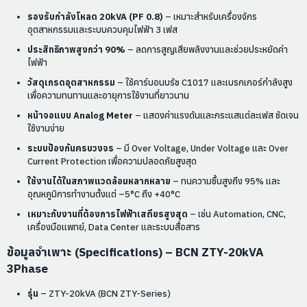
รองรับกำลังโหลด 20kVA (PF 0.8)
– เหมาะสำหรับเครื่องจักร
อุตสาหกรรมและระบบควบคุมไฟฟ้า 3 เฟส
ประสิทธิภาพสูงกว่า 90%
– ลดการสูญเสียพลังงานและช่วยประหยัดค่า
ไฟฟ้า
วัสดุเกรดอุตสาหกรรม
– ใช้คาร์บอนบรัช C1017 และเบรกเกอร์กำลังสูง
เพื่อความทนทานและอายุการใช้งานที่ยาวนาน
หน้าจอแบบ Analog Meter
– แสดงค่าแรงดันและกระแสแต่ละเฟส ชัดเจน
ใช้งานง่าย
ระบบป้องกันครบวงจร
– มี Over Voltage, Under Voltage และ Over
Current Protection เพื่อความปลอดภัยสูงสุด
ใช้งานได้ในสภาพแวดล้อมหลากหลาย
– ทนความชื้นสูงถึง 95% และ
อุณหภูมิการทำงานตั้งแต่ –5°C ถึง +40°C
เหมาะกับงานที่ต้องการไฟฟ้าเสถียรสูงสุด
– เช่น Automation, CNC,
เครื่องมือแพทย์, Data Center และระบบสื่อสาร
ข้อมูลจำเพาะ (Specifications) –
BCN ZTY-20kVA
3Phase
รุ่น
– ZTY-20kVA (BCN ZTY-Series)