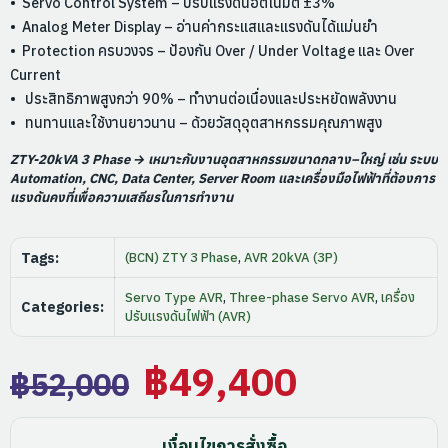
• Servo Control System – ปรับแรงดันอัตโนมัติ ±3%
• Analog Meter Display – อ่านค่ากระแสและแรงดันได้แม่นยำ
• Protection ครบวงจร – ป้องกัน Over / Under Voltage และ Over
Current
• ประสิทธิภาพสูงกว่า 90% – ทำงานต่อเนื่องและประหยัดพลังงาน
• ทนทานและใช้งานยาวนาน – ด้วยวัสดุอุตสาหกรรมคุณภาพสูง
ZTY-20kVA 3 Phase
→ เหมาะกับงานอุตสาหกรรมขนาดกลาง–ใหญ่ เช่น ระบบ
Automation, CNC, Data Center, Server Room และเครื่องมือไฟฟ้าที่ต้องการ
แรงดันคงที่เพื่อความเสถียรในการทำงาน
Tags:
(BCN) ZTY 3 Phase
,
AVR 20kVA (3P)
Servo Type AVR
,
Three-phase Servo AVR
,
เครื่อง
Categories:
ปรับแรงดันไฟฟ้า (AVR)
Original
Current
฿
49,400
฿
52,000
price
price
เงื่อนไขการสั่งซื้อ